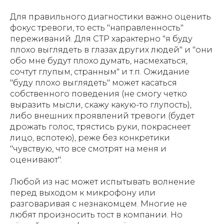
Для правильного диагностики важно оценить
фокус тревоги, то есть "направленность"
переживаний. Для СТР характерно "я буду
плохо выглядеть в глазах других людей" и "они
обо мне будут плохо думать, насмехаться,
сочтут глупым, странным" и т.п. Ожидание
"буду плохо выглядеть" может касаться
собственного поведения (не смогу четко
выразить мысли, скажу какую-то глупость),
либо внешних проявлений тревоги (будет
дрожать голос, трястись руки, покраснеет
лицо, вспотею), реже без конкретики
"чувствую, что все смотрят на меня и
оценивают".
Любой из нас может испытывать волнение
перед выходом к микрофону или
разговаривая с незнакомцем. Многие не
любят произносить тост в компании. Но