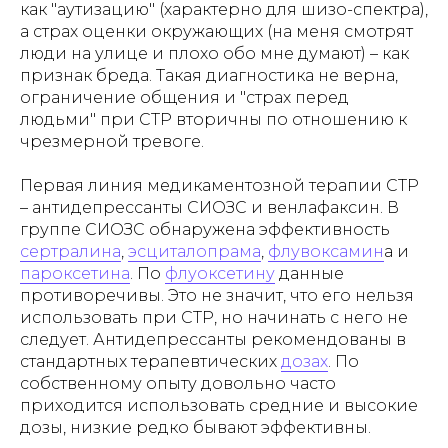
как "аутизацию" (характерно для шизо-спектра),
а страх оценки окружающих (на меня смотрят
люди на улице и плохо обо мне думают) – как
признак бреда. Такая диагностика не верна,
ограничение общения и "страх перед
людьми" при СТР вторичны по отношению к
чрезмерной тревоге.
Первая линия медикаментозной терапии СТР
– антидепрессанты СИОЗС и венлафаксин. В
группе СИОЗС обнаружена эффективность
сертралина
,
эсциталопрама
,
флувоксамин
а и
пароксетина
. По
флуоксетину
данные
противоречивы. Это не значит, что его нельзя
использовать при СТР, но начинать с него не
следует. Антидепрессанты рекомендованы в
стандартных терапевтических
дозах
. По
собственному опыту довольно часто
приходится использовать средние и высокие
дозы, низкие редко бывают эффективны.