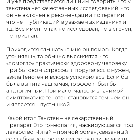
И уже представляется лишним говорить, что у
тенотена нет качественных исследований, что
он не включен в рекомендации по терапии,
что нет публикаций в уважаемых изданиях и
т.д. Всё именно так: не исследован, не включен,
не признан.
Приходится слышать «а мне он помог». Когда
уточняешь, то обычно выясняется, что
«помогло» практически здоровому человеку
при бытовом «стрессе»: я поругалась с мужем,
взяла Тенотен и вскоре успокоилась. Если бы
была выпита чашка чая, то эффект был бы
аналогичным. При мало-мальски значимой
симптоматике тенотен становится тем, чем он
и является – пустышкой.
Какой итог. Тенотен – не лекарственный
препарат. Это гомеопатия, маскирующаяся под
лекарство. Читай – прямой обман, связанный
со слабым контролем регистрации лекарств.