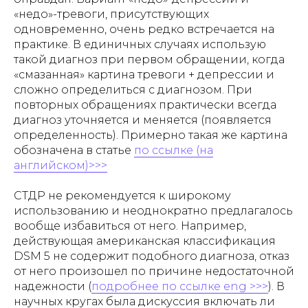
«недо»-тревоги, присутствующих
одновременно, очень редко встречается на
практике. В единичных случаях использую
такой диагноз при первом обращении, когда
«смазанная» картина тревоги + депрессии и
сложно определиться с диагнозом. При
повторных обращениях практически всегда
диагноз уточняется и меняется (появляется
определенность). Примерно такая же картина
обозначена в статье
по ссылке (на
английском)>>>
СТДР не рекомендуется к широкому
использованию и неоднократно предлагалось
вообще избавиться от него. Например,
действующая американская классификация
DSM 5 не содержит подобного диагноза, отказ
от него произошел по причине недостаточной
надежности (
подробнее по ссылке eng >>>
). В
научных кругах была дискуссия включать ли