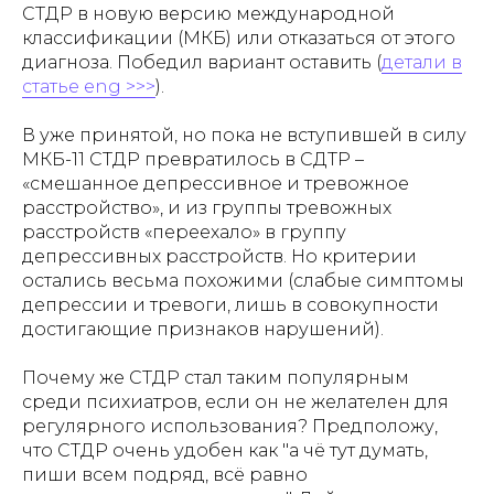
СТДР в новую версию международной
классификации (МКБ) или отказаться от этого
диагноза. Победил вариант оставить (
детали в
статье eng >>>
).
В уже принятой, но пока не вступившей в силу
МКБ-11 СТДР превратилось в СДТР –
«смешанное депрессивное и тревожное
расстройство», и из группы тревожных
расстройств «переехало» в группу
депрессивных расстройств. Но критерии
остались весьма похожими (слабые симптомы
депрессии и тревоги, лишь в совокупности
достигающие признаков нарушений).
Почему же СТДР стал таким популярным
среди психиатров, если он не желателен для
регулярного использования? Предположу,
что СТДР очень удобен как "а чë тут думать,
пиши всем подряд, всё равно