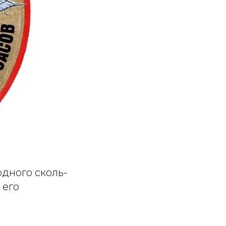
одного сколь-
 его