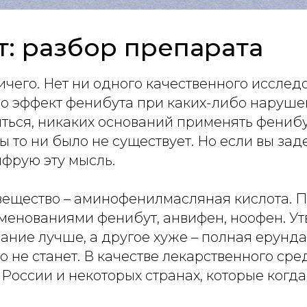
: разбор препарата
чего. Нет ни одного качественного исслед
о эффект фенибута при каких-либо нарушен
ться, никаких оснований применять фенибу
ы то ни было не существует. Но если вы зад
фрую эту мысль.
ещество – аминофенилмасляная кислота. П
менованиями фенибут, анвифен, ноофен. Ут
ние лучше, а другое хуже – полная ерунда,
но не станет. В качестве лекарственного ср
 России и некоторых странах, которые когда