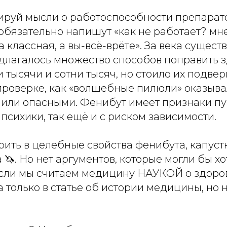
ируй мысли о работоспособности препарато
бязательно напишут «как не работает? мне
а классная, а вы-всё-врёте». За века сущест
лагалось множество способов поправить з
 тысячи и сотни тысяч, но стоило их подвер
роверке, как «волшебные пилюли» оказыва
или опасными. Фенибут имеет признаки п
психики, так ещё и с риском зависимости.
ить в целебные свойства фенибута, капуст
🦄. Но нет аргументов, которые могли бы хот
если мы считаем медицину НАУКОЙ о здоро
 только в статье об истории медицины, но 