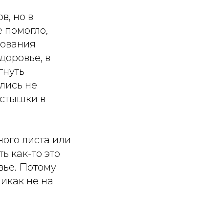
в, но в
 помогло,
вования
доровье, в
гнуть
лись не
устышки в
ного листа или
ь как-то это
вье. Потому
никак не на