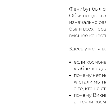
Фенибут был си
Обычно здесь «
изначально раз
были всех перв
высшее качеств
Здесь у меня в
если космона
«таблетка дл
почему нет и
«летали мы н
а те, кто не 
почему Викип
аптечки косм