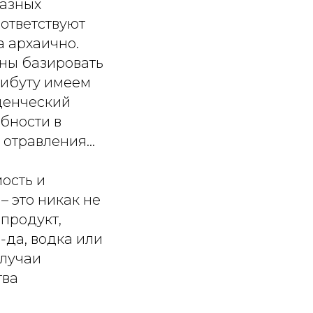
разных
оответствуют
 архаично.
жны базировать
нибуту имеем
денческий
бности в
и отравления…
ость и
– это никак не
продукт,
-да, водка или
случаи
тва