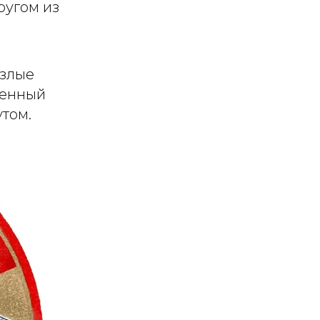
ругом из
 злые
венный
утом.