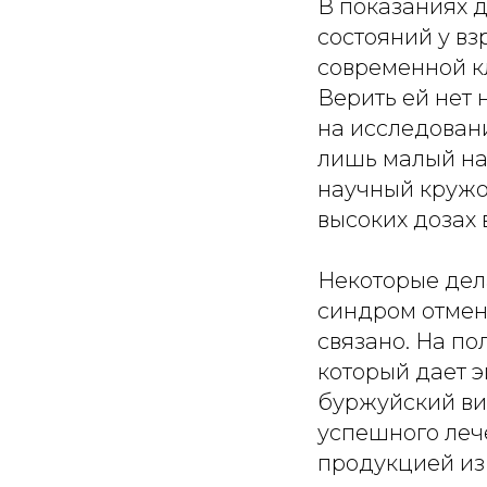
В показаниях 
состояний у вз
современной к
Верить ей нет
на исследовани
лишь малый на
научный кружо
высоких дозах
Некоторые дела
синдром отмены
связано. На п
который дает э
буржуйский вис
успешного леч
продукцией из