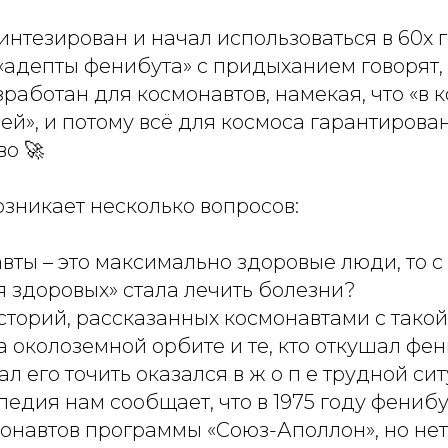
нтезирован и начал использоваться в 60х г
адепты фенибута» с придыханием говорят, 
работан для космонавтов, намекая, что «в 
ей», и потому всё для космоса гарантирова
о 🚀
озникает несколько вопросов:
вты – это максимально здоровые люди, то с
я здоровых» стала лечить болезни?
сторий, рассказанных космонавтами с такой
а околоземной орбите и те, кто откушал фен
стал его точить оказался в ж о п е трудной с
едия нам сообщает, что в 1975 году фениб
онавтов программы «Союз-Аполлон», но нет