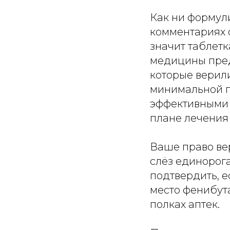
Как ни формул
комментариях о
значит таблетк
медицины пред
которые верили
минимальной п
эффективными 
плане лечения 
Ваше право вер
слёз единорога 
подтвердить, 
место фенибута
полках аптек.