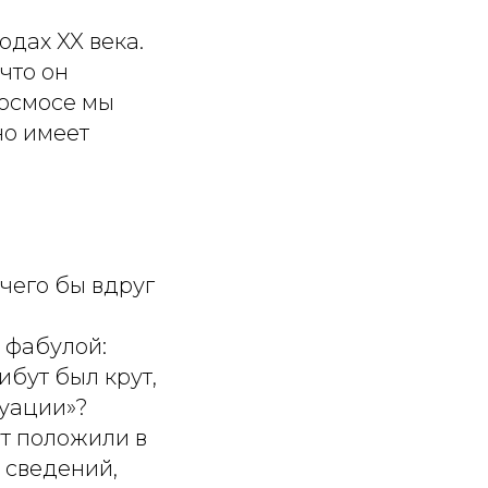
одах XX века.
что он
космосе мы
но имеет
 чего бы вдруг
 фабулой:
ибут был крут,
итуации»?
ут положили в
 сведений,