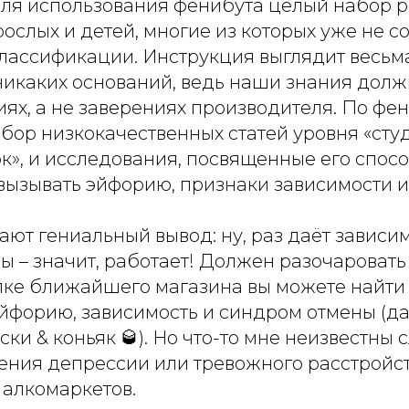
для использования фенибута целый набор 
рослых и детей, многие из которых уже не с
лассификации. Инструкция выглядит весьма
 никаких оснований, ведь наши знания дол
ях, а не заверениях производителя. По фе
бор низкокачественных статей уровня «сту
к», и исследования, посвященные его спосо
 вызывать эйфорию, признаки зависимости 
ют гениальный вывод: ну, раз даёт зависим
 – значит, работает! Должен разочаровать 
олке ближайшего магазина вы можете найти 
йфорию, зависимость и синдром отмены (да
ки & коньяк 🥃). Но что-то мне неизвестны 
ения депрессии или тревожного расстройс
 алкомаркетов.