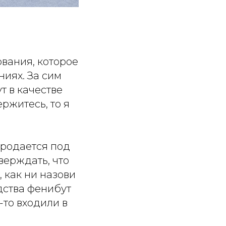
ования, которое
иях. За сим
т в качестве
ержитесь, то я
родается под
верждать, что
 как ни назови
едства фенибут
-то входили в