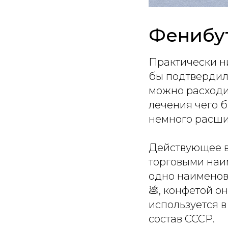
Фенибут
Практически ни
бы подтвердил
можно расходи
лечения чего б
немного расши
Действующее в
торговыми наи
одно наименова
💩, конфетой о
используется в
состав СССР.