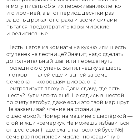
я могу писать об этих переживаниях легко
и с иронией, а в тот период десятки раз
за день дрожал от страха и всеми силами
пытался предотвратить кары мирские
и религиозные.
Шесть шагов из комнаты на кухню или шесть
ступенек на лестнице? Значит, надо сделать
дополнительный шаг или перешагнуть
последнюю ступень. Выпил чашку за шесть
глотков — налей ещё и выпей за семь.
Семёрка — «хорошая» цифра, она
нейтрализует плохую. Дали сдачу, где есть
шесть? Купи что-то ещё. Не садись в шестой
по счету автобус, даже если это твой маршрут.
Не заканчивай чтение на странице
с шестёркой. Номер на машине с шестёркой —
стой и жди «семёрку». Не можешь избавиться
от шестёрки (надо ехать на троллейбусе N6) —
семь раз произнеси мысленно «защитную