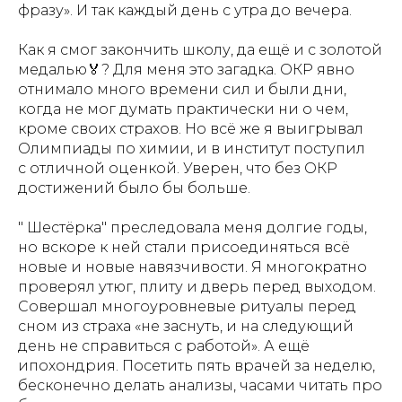
фразу». И так каждый день с утра до вечера.
Как я смог закончить школу, да ещё и с золотой
медалью🏅? Для меня это загадка. ОКР явно
отнимало много времени сил и были дни,
когда не мог думать практически ни о чем,
кроме своих страхов. Но всё же я выигрывал
Олимпиады по химии, и в институт поступил
с отличной оценкой. Уверен, что без ОКР
достижений было бы больше.
" Шестёрка" преследовала меня долгие годы,
но вскоре к ней стали присоединяться всё
новые и новые навязчивости. Я многократно
проверял утюг, плиту и дверь перед выходом.
Совершал многоуровневые ритуалы перед
сном из страха «не заснуть, и на следующий
день не справиться с работой». А ещё
ипохондрия. Посетить пять врачей за неделю,
бесконечно делать анализы, часами читать про