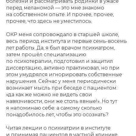
болезни и рассматривать родинки в ужасе
перед меланомой — это мне знакомо
на собственном опыте. И прочее, прочее,
прочее, что здесь не уместилось.
ОКР меня сопровождало в старшей школе,
весь период института и первые семь-восемь
лет работы. Да, я был врачом психиатром,
затем прошёл специализацию
по психотерапии, подготовил и защитил
диссертацию, активно практиковал, но при
этом умудрялся игнорировать собственные
нарушения. Сейчас у меня периодически
возникает мысль при беседе с пациентом:
«да как же можно не видеть свои
навязчивости, они же столь явные!». Но тут
я напоминаю себе: а самому сколько
понадобилось лет, чтобы это осознать?
Читая лекции о психиатрии в институте
и принимая пациентов в частной клинике,