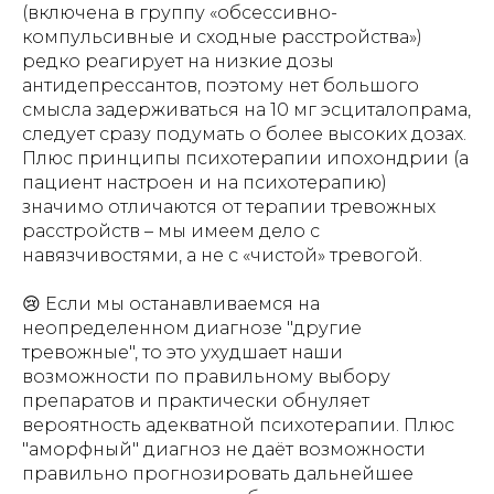
(включена в группу «обсессивно-
компульсивные и сходные расстройства»)
редко реагирует на низкие дозы
антидепрессантов, поэтому нет большого
смысла задерживаться на 10 мг эсциталопрама,
следует сразу подумать о более высоких дозах.
Плюс принципы психотерапии ипохондрии (а
пациент настроен и на психотерапию)
значимо отличаются
от терапии тревожных
расстройств – мы имеем дело с
навязчивостями, а не с «чистой» тревогой.
😢 Если мы останавливаемся на
неопределенном диагнозе "другие
тревожные", то это ухудшает наши
возможности по правильному выбору
препаратов и практически обнуляет
вероятность адекватной психотерапии. Плюс
"аморфный" диагноз не даёт возможности
правильно прогнозировать дальнейшее