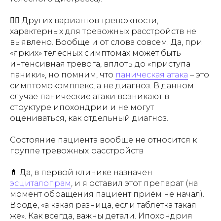
🤷‍♂️ Других вариантов тревожности,
характерных для тревожных расстройств не
выявлено. Вообще и от слова совсем. Да, при
«ярких» телесных симптомах может быть
интенсивная тревога, вплоть до «приступа
паники», но помним, что
паническая атака
– это
симптомокомплекс, а не диагноз. В данном
случае панические атаки возникают в
структуре ипохондрии и не могут
оцениваться, как отдельный диагноз.
Состояние пациента вообще не относится к
группе тревожных расстройств
💊 Да, в первой клинике назначен
эсциталопрам
, и я оставил этот препарат (на
момент обращения пациент приём не начал).
Вроде, «а какая разница, если таблетка такая
же». Как всегда, важны детали. Ипохондрия