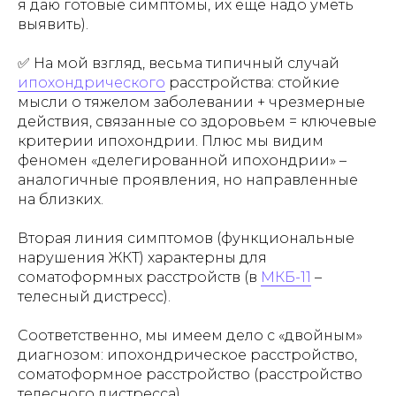
я даю готовые симптомы, их ещё надо уметь
выявить).
✅ На мой взгляд, весьма типичный случай
ипохондрического
расстройства: стойкие
мысли о тяжелом заболевании + чрезмерные
действия, связанные со здоровьем = ключевые
критерии ипохондрии. Плюс мы видим
феномен «делегированной ипохондрии» –
аналогичные проявления, но направленные
на близких.
Вторая линия симптомов (функциональные
нарушения ЖКТ) характерны для
соматоформных расстройств (в
МКБ-11
–
телесный дистресс).
Соответственно, мы имеем дело с «двойным»
диагнозом: ипохондрическое расстройство,
соматоформное расстройство (расстройство
телесного дистресса).