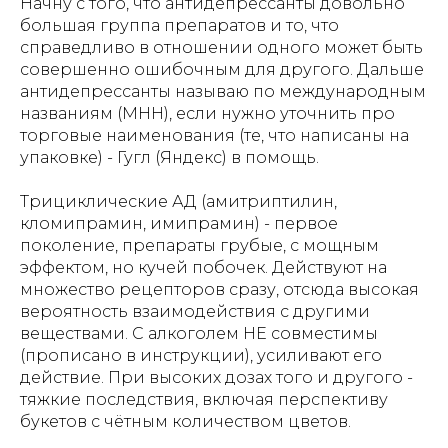
Начну с того, что антидепрессанты довольно
большая группа препаратов и то, что
справедливо в отношении одного может быть
совершенно ошибочным для другого. Дальше
антидепрессанты называю по международным
названиям (МНН), если нужно уточнить про
торговые наименования (те, что написаны на
упаковке) - Гугл (Яндекс) в помощь.
Трициклические АД (амитриптилин,
кломипрамин, имипрамин) - первое
поколение, препараты грубые, с мощным
эффектом, но кучей побочек. Действуют на
множество рецепторов сразу, отсюда высокая
вероятность взаимодействия с другими
веществами. С алкоголем НЕ совместимы
(прописано в инструкции), усиливают его
действие. При высоких дозах того и другого -
тяжкие последствия, включая перспективу
букетов с чётным количеством цветов.