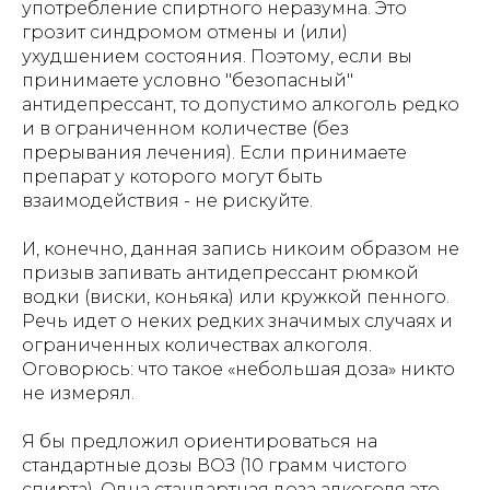
употребление спиртного неразумна. Это
грозит синдромом отмены и (или)
ухудшением состояния. Поэтому, если вы
принимаете условно "безопасный"
антидепрессант, то допустимо алкоголь редко
и в ограниченном количестве (без
прерывания лечения). Если принимаете
препарат у которого могут быть
взаимодействия - не рискуйте.
И, конечно, данная запись никоим образом не
призыв запивать антидепрессант рюмкой
водки (виски, коньяка) или кружкой пенного.
Речь идет о неких редких значимых случаях и
ограниченных количествах алкоголя.
Оговорюсь: что такое «небольшая доза» никто
не измерял.
Я бы предложил ориентироваться на
стандартные дозы ВОЗ (10 грамм чистого
спирта). Одна стандартная доза алкоголя это