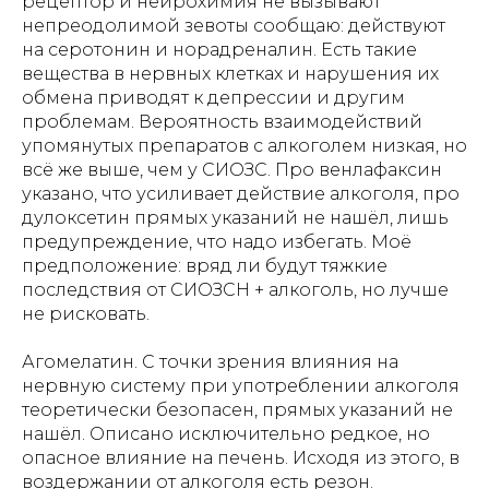
рецептор и нейрохимия не вызывают
непреодолимой зевоты сообщаю: действуют
на серотонин и норадреналин. Есть такие
вещества в нервных клетках и нарушения их
обмена приводят к депрессии и другим
проблемам. Вероятность взаимодействий
упомянутых препаратов с алкоголем низкая, но
всё же выше, чем у СИОЗС. Про венлафаксин
указано, что усиливает действие алкоголя, про
дулоксетин прямых указаний не нашёл, лишь
предупреждение, что надо избегать. Моё
предположение: вряд ли будут тяжкие
последствия от СИОЗСН + алкоголь, но лучше
не рисковать.
Агомелатин. С точки зрения влияния на
нервную систему при употреблении алкоголя
теоретически безопасен, прямых указаний не
нашёл. Описано исключительно редкое, но
опасное влияние на печень. Исходя из этого, в
воздержании от алкоголя есть резон.