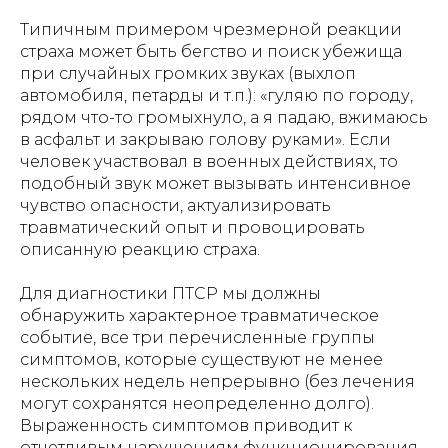
Типичным примером чрезмерной реакции
страха может быть бегство и поиск убежища
при случайных громких звуках (выхлоп
автомобиля, петарды и т.п.): «гуляю по городу,
рядом что-то громыхнуло, а я падаю, вжимаюсь
в асфальт и закрываю голову руками». Если
человек участвовал в военных действиях, то
подобный звук может вызывать интенсивное
чувство опасности, актуализировать
травматический опыт и провоцировать
описанную реакцию страха.
Для диагностики ПТСР мы должны
обнаружить характерное травматическое
событие, все три перечисленные группы
симптомов, которые существуют не менее
нескольких недель непрерывно (без лечения
могут сохранятся неопределенно долго).
Выраженность симптомов приводит к
отчетливым нарушениям функционирования