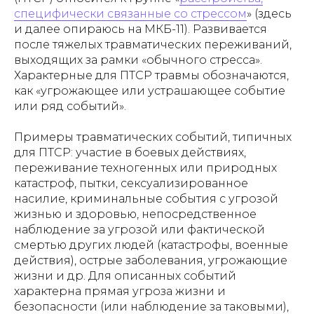
специфически связанные со стрессом
» (здесь
и далее опираюсь на МКБ-11). Развивается
после тяжелых травматических переживаний,
выходящих за рамки «обычного стресса».
Характерные для ПТСР травмы обозначаются,
как «угрожающее или устрашающее событие
или ряд событий».
Примеры травматических событий, типичных
для ПТСР: участие в боевых действиях,
переживание техногенных или природных
катастроф, пытки, сексуализированное
насилие, криминальные события с угрозой
жизнью и здоровью, непосредственное
наблюдение за угрозой или фактической
смертью других людей (катастрофы, военные
действия), острые заболевания, угрожающие
жизни и др. Для описанных событий
характерна прямая угроза жизни и
безопасности (или наблюдение за таковыми),