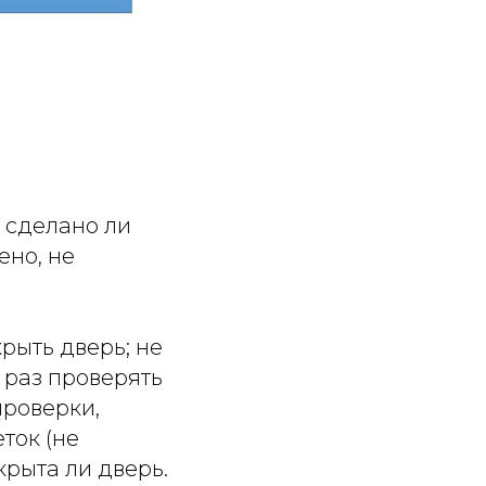
 сделано ли
ено, не
рыть дверь; не
 раз проверять
проверки,
ток (не
крыта ли дверь.