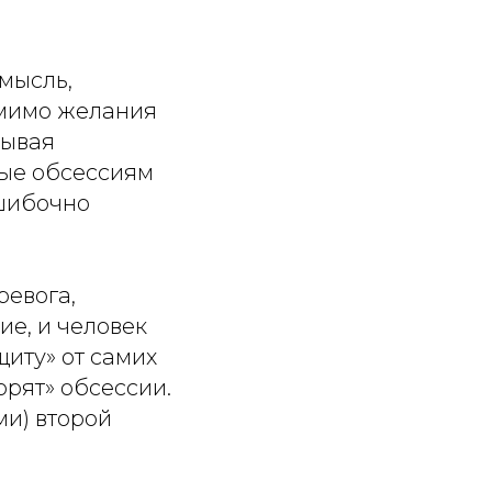
мысль,
омимо желания
зывая
ые обсессиям
ошибочно
ревога,
е, и человек
иту» от самих
орят» обсессии.
ми) второй