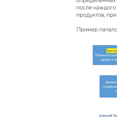
определенных 
после каждого 
продуктов, при
Пример патало