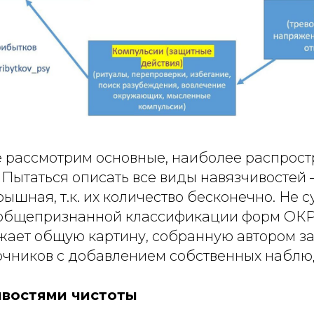
е рассмотрим основные, наиболее распрос
Пытаться описать все виды навязчивостей 
ышная, т.к. их количество бесконечно. Не 
 общепризнанной классификации форм ОКР
жает общую картину, собранную автором за
очников с добавлением собственных наблю
ивостями чистоты