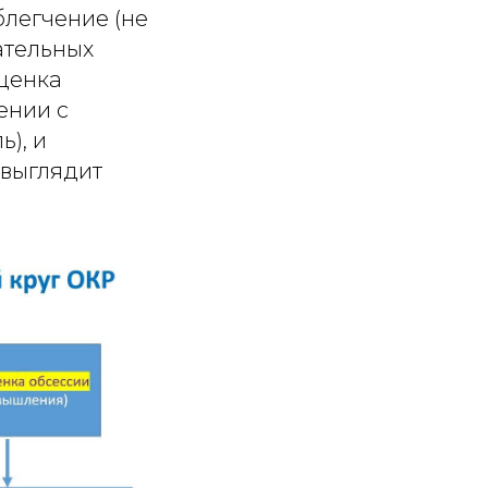
легчение (не
ательных
ценка
ении с
), и
 выглядит