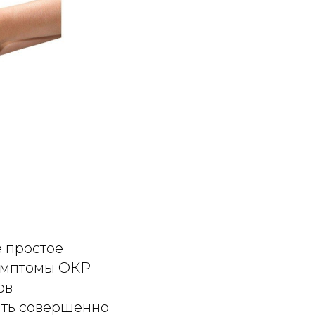
е простое
симптомы ОКР
ов
ыть совершенно