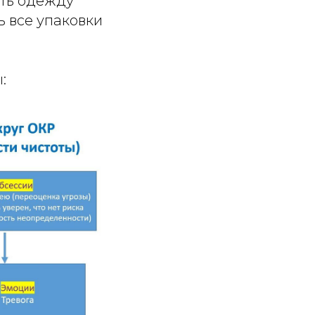
ать одежду
ь все упаковки
: