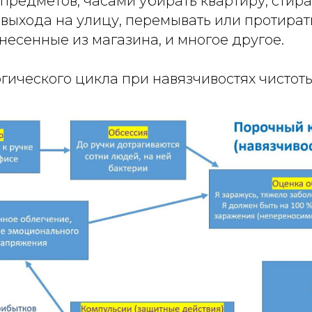
предметов, часами убирать квартиру, стир
выхода на улицу, перемывать или протират
несенные из магазина, и многое другое.
гического цикла при навязчивостях чистоты