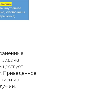
траненные
– задача
существует
. Приведенное
писи из
дений.