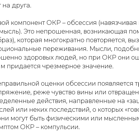
 на друга.
ой компонент ОКР – обсессия (навязчивая 
мысль). Это непрошенная, возникающая п
браз), которая многократно повторяется, вы
оциональные переживания. Мысли, подобн
ршенно здоровых людей, но при ОКР они 
им придается чрезмерное значение.
еправильной оценки обсессии появляется т
пряжение, реже чувство вины или отвращени
еделенные действия, направленные на «защ
лей или неких последствий, о которых «гов
(они могут быть физическими или мысленны
птом ОКР – компульсии.