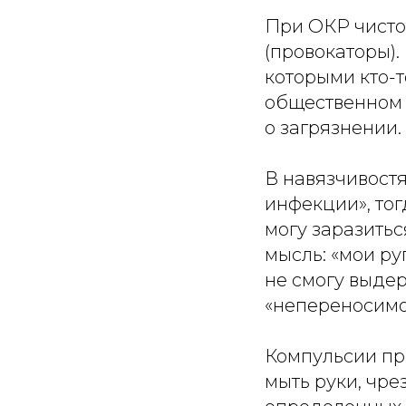
При ОКР чисто
(провокаторы).
которыми кто-т
общественном т
о загрязнении.
В навязчивостя
инфекции», тог
могу заразитьс
мысль: «мои ру
не смогу выдер
«непереносимо
Компульсии пр
мыть руки, чре