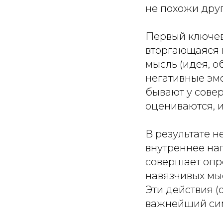
не похожи друг
Первый ключев
вторгающаяся 
мысль (идея, о
негативные эм
бывают у сове
оцениваются, 
В результате н
внутреннее на
совершает опр
навязчивых мыс
Эти действия 
важнейший сим