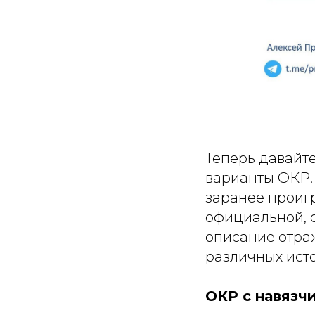
Теперь давайт
варианты ОКР. 
заранее проигр
официальной,
описание отра
различных ист
ОКР с навязч