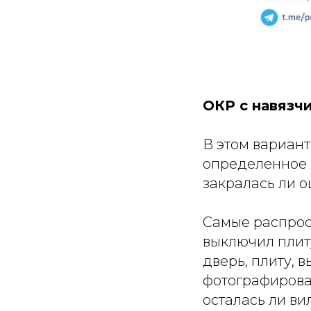
ОКР с навязч
В этом вариан
определенное 
закралась ли о
Самые распрос
выключил плиту
дверь, плиту, 
фотографироват
осталась ли ви