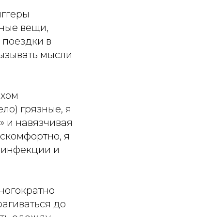
иггеры
чные вещи,
 поездки в
вызывать мысли
ахом
ело) грязные, я
» и навязчивая
искомфортно, я
а инфекции и
многократно
рагиваться до