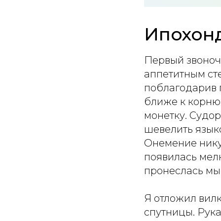
Ипохонд
Первый звоноче
аппетитным ст
поблагодарив п
ближе к корню
монетку. Судор
шевелить язык
Онемение никуд
появилась мелк
пронеслась мы
Я отложил вилк
спутницы. Рука