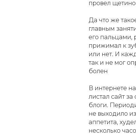
провел щетино
Да что же тако
главным занят
его пальцами, 
прижимал к зуб
или нет. И ка
так и не мог о
болен
В интернете н
листал сайт за
блоги. Периоди
не выходило из
аппетита, худе
несколько час