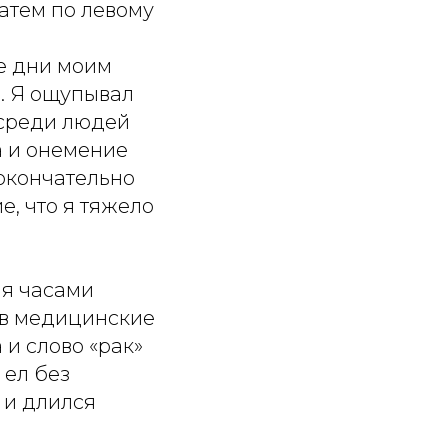
атем по левому
ие дни моим
. Я ощупывал
 среди людей
а и онемение
окончательно
е, что я тяжело
 я часами
я в медицинские
 и слово «рак»
 ел без
у и длился