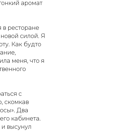
 тонкий аромат
 в ресторане
новой силой. Я
рту. Как будто
ание,
ла меня, что я
твенного
раться с
, скомкав
осы». Два
его кабинета.
 и высунул