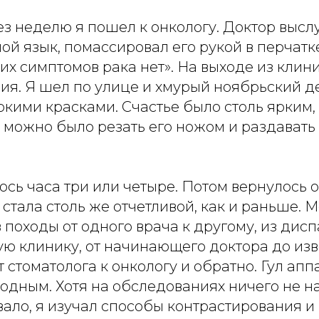
з неделю я пошел к онкологу. Доктор высл
ой язык, помассировал его рукой в перчатке
их симптомов рака нет». На выходе из клин
ия. Я шел по улице и хмурый ноябрьский д
кими красками. Счастье было столь ярким,
о можно было резать его ножом и раздават
сь часа три или четыре. Потом вернулось 
стала столь же отчетливой, как и раньше. 
 походы от одного врача к другому, из дисп
ую клинику, от начинающего доктора до изв
т стоматолога к онкологу и обратно. Гул ап
одным. Хотя на обследованиях ничего не на
вало, я изучал способы контрастирования и