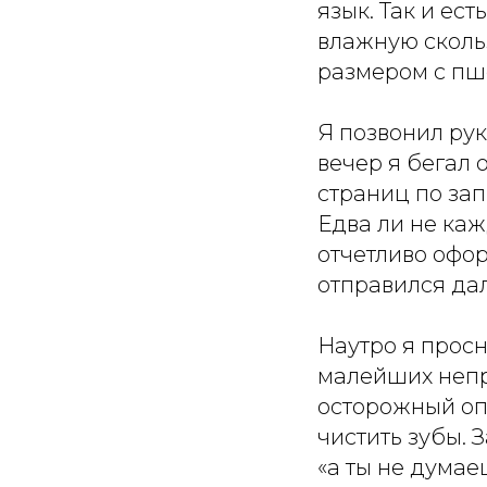
язык. Так и ес
влажную скольз
размером с пш
Я позвонил ру
вечер я бегал 
страниц по зап
Едва ли не каж
отчетливо офор
отправился дал
Наутро я просну
малейших непр
осторожный оп
чистить зубы. 
«а ты не думаеш