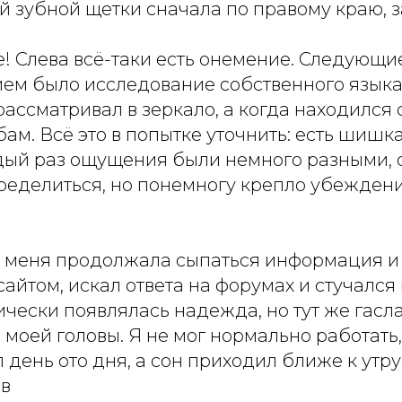
й зубной щетки сначала по правому краю, з
е! Слева всё-таки есть онемение. Следующ
ием было исследование собственного языка
рассматривал в зеркало, а когда находился
ам. Всё это в попытке уточнить: есть шишк
ждый раз ощущения были немного разными, 
пределиться, но понемногу крепло убеждени
а меня продолжала сыпаться информация и
 сайтом, искал ответа на форумах и стучалс
чески появлялась надежда, но тут же гасла
 моей головы. Я не мог нормально работать,
л день ото дня, а сон приходил ближе к утр
ов