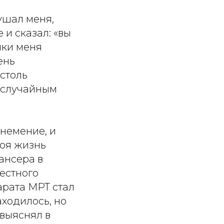
ушал меня,
 и сказал: «вы
ики меня
ень
 столь
ь случайным
онемение, и
Моя жизнь
ансера в
естного
парата МРТ стал
ходилось, но
 выяснял в