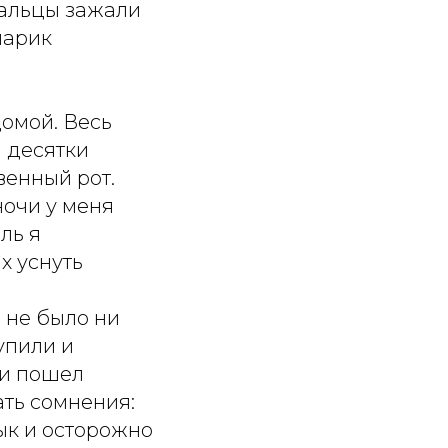
 Пальцы зажали
шарик
домой. Весь
я десятки
венный рот.
ночи у меня
ль я
х уснуть
) не было ни
упили и
 и пошел
ать сомнения:
зык и осторожно