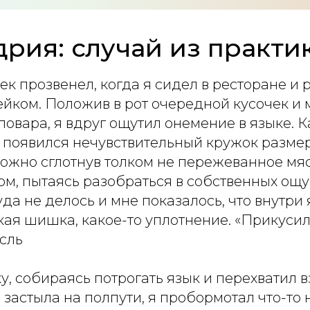
рия: случай из практи
к прозвенел, когда я сидел в ресторане и 
ейком. Положив в рот очередной кусочек и
овара, я вдруг ощутил онемение в языке. Ка
 появился нечувствительный кружок разме
ожно сглотнув толком не пережеванное мяс
ом, пытаясь разобраться в собственных ощ
а не делось и мне показалось, что внутри
ая шишка, какое-то уплотнение. «Прикусил,
сль
у, собираясь потрогать язык и перехватил в
 застыла на полпути, я пробормотал что-то 