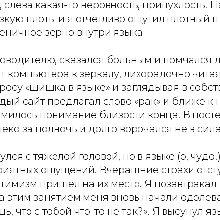
ть, слева какая-то неровность, припухлость.
кую плоть, и я отчетливо ощутил плотный 
еничное зерно внутри языка
ководителю, сказался больным и помчался 
от компьютера к зеркалу, лихорадочно чита
росу «шишка в языке» и заглядывая в собст
дый сайт предлагал слово «рак» и ближе к 
милось понимание близости конца. В посте
еко за полночь и долго ворочался не в сила
лся с тяжелой головой, но в языке (о, чудо!
иятных ощущений. Вчерашние страхи отст
тимизм пришел на их место. Я позавтракал
За этим занятием меня вновь начали одолев
ь, что с тобой что-то не так?». Я высунул я