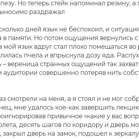
езу. Но теперь стейк напоминал резину, а
выносимо раздражал
колько дней язык не беспокоил, и ситуация
 в памяти. Но потом ощущения вернулись с 
а мой язык вдруг стал плохо помещаться во 
лилась пчела и впрыснула дозу яда. Распух
 – вереница странных ощущений так захвати
и аудитории совершенно потеряв нить собс
аз смотрели на меня, а я стоял и не мог соб
ец, мне удалось кое-как завершить лекцию
оигнорировав привычное «какие у вас вопр
лета, десять шагов по коридору и дверь мо
, закрыл дверь на замок, подошел к зеркалу