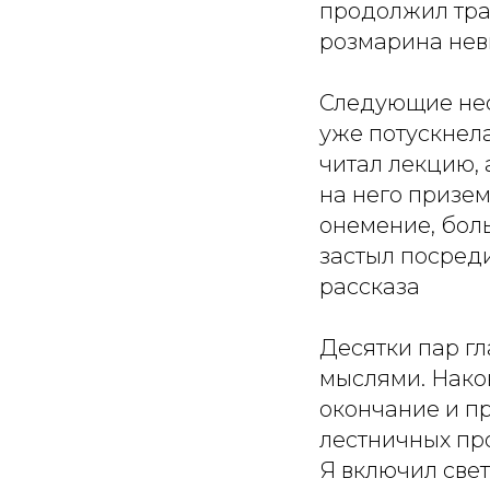
продолжил трап
розмарина не
Следующие нес
уже потускнела
читал лекцию, 
на него призем
онемение, боль
застыл посред
рассказа
Десятки пар гл
мыслями. Након
окончание и пр
лестничных про
Я включил свет