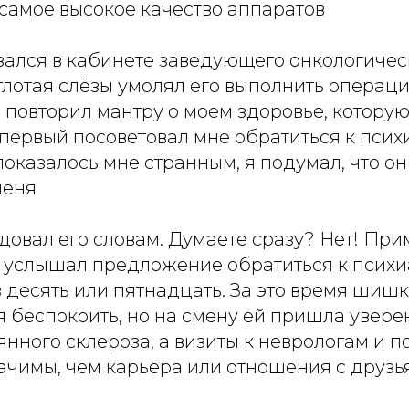
самое высокое качество аппаратов
азался в кабинете заведующего онкологиче
глотая слёзы умолял его выполнить операци
 повторил мантру о моем здоровье, котору
первый посоветовал мне обратиться к психи
казалось мне странным, я подумал, что он
меня
довал его словам. Думаете сразу? Нет! Пр
а услышал предложение обратиться к психи
 десять или пятнадцать. За это время шишк
 беспокоить, но на смену ей пришла увере
нного склероза, а визиты к неврологам и 
начимы, чем карьера или отношения с друз