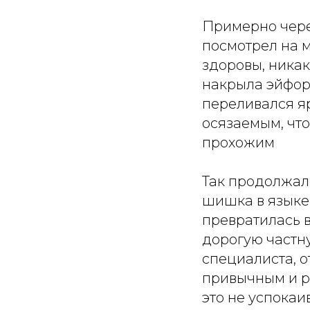
Примерно чере
посмотрел на м
здоровы, никак
накрыла эйфор
переливался яр
осязаемым, чт
прохожим
Так продолжало
шишка в языке 
превратилась в
дорогую частн
специалиста, о
привычным и р
это не успокаи