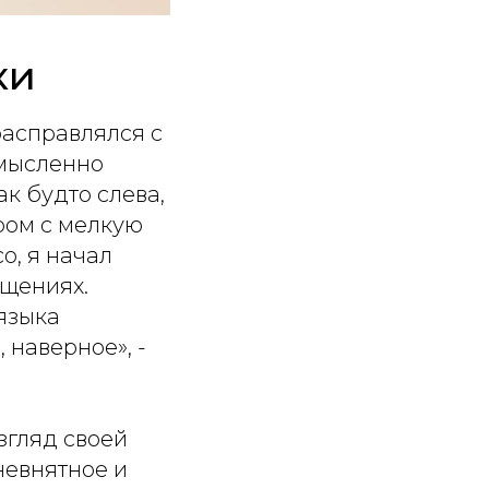
ки
расправлялся с
 мысленно
к будто слева,
ром с мелкую
о, я начал
ущениях.
 языка
 наверное», -
згляд своей
невнятное и