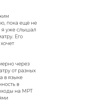
ским
ю, пока ещё не
ю я уже слышал
атру. Его
 хочет
имерно через
атру от разных
а в языке
нность в
походы на МРТ
ьями