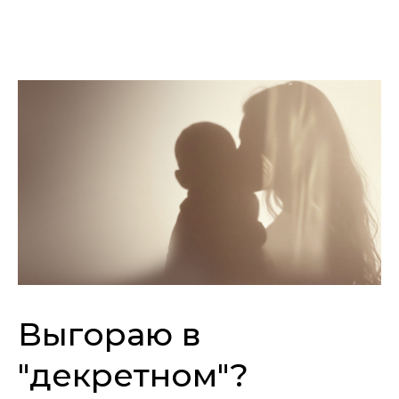
Выгораю в
"декретном"?