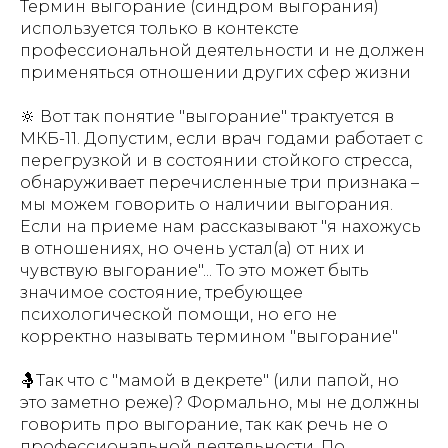
Термин выгорание (синдром выгорания)
используется только в контексте
профессиональной деятельности и не должен
применяться отношении других сфер жизни
🔆 Вот так понятие "выгорание" трактуется в
МКБ-11. Допустим, если врач годами работает с
перегрузкой и в состоянии стойкого стресса,
обнаруживает перечисленные три признака –
мы можем говорить о наличии выгорания.
Если на приеме нам рассказывают "я нахожусь
в отношениях, но очень устал(а) от них и
чувствую выгорание"... То это может быть
значимое состояние, требующее
психологической помощи, но его не
корректно называть термином "выгорание"
🤱Так что с "мамой в декрете" (или папой, но
это заметно реже)? Формально, мы не должны
говорить про выгорание, так как речь не о
профессиональной деятельности. По