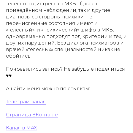
телесного дистресса в МКБ-11), как в
приведённом наблюдении, так и другие
диагнозы со стороны психики. Т.е.
перечисленные состояния имеют и
«телесный», и «психический» шифр в МКБ,
одновременно подходят под критерии и тех, и
других нарушений. Без диалога психиатров и
врачей «телесных» специальностей никак не
обойтись.
Понравились запись? Не забудьте поделиться
♥♥
А найти меня можно по ссылкам:
Телеграм-канал
Страница ВКонтакте
Канал в MAX