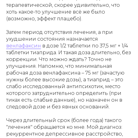
терапевтической, скорее удивительно, что
хоть какое-то улучшение всё же было
(возможно, эффект плацебо).
Затем период отсутствия лечения, а при
ухудшении состояния назначается
венлафаксин
в дозе 1/2 таблетки по 37,5 мг + 1/4
таблетки тиаприда. И такая доза длительно, без
коррекции. Что можно ждать? Точно не
улучшения. Напомню, что минимальная
рабочая доза венлафаксина – 75 мг (зачастую
нужны более высокие дозы), а тиаприд – это
слабо исследованный антипсихотик, место
которого затруднительно определить (при
тиках есть слабые данные), но назначен он в
следовой дозе и без явных оснований.
Через длительный срок (более года) такого
"лечения" обращается ко мне. Мой диагноз:
рекуррентное депрессивное расстройство,