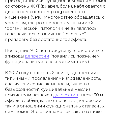
присоединились функциональных симптомов
со стороны ЖКТ (диарея, боли), наблюдается с
диагнозом синдром раздражённого
кишечника (СРК). Многократно обращалась к
урологам, гастроэнтерологам: значимой
"органической" патологии не выявлялось,
ганазначались различные "телесные"
препараты без достаточного эффекта.
Последние 9-10 лет присутствуют отчетливые
эпизоды
депрессии
(появились позже, чем
функциональные телесные симптомы).
В 2017 году повторный эпизод депрессии с
типичными проявлениями (подавленность,
апатия, снижение активности, "чувство
безысходности", суицидальные мысли)
психиатром назначен
дулоксетин
в дозе 30 мг.
Эффект слабый, как в отношении депрессии,
так и в отношении функциональных телесных
симптомов. Это ожидаемо, так как доза ниже