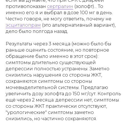
если вы думаете, что при СРК с диареей
противопоказан
сертралин
(золофт)... То
именно его я и выбрал в дозе 100 мг в день.
Честно говоря, не могу ответить, почему не
эсциталопрам
(это альтернативный вариант),
дело было полгода назад.
Результаты через 3 месяца (можно было бы
раньше оценить состояние, но повторное
обращение было именно в этот срок):
симптомы длительно существующей
депрессии полностью устранены. Заметно
снизились нарушения со стороны ЖКТ,
сохраняются симптомы со стороны
мочевыделительной системы. Предлагаю
увеличить дозу золофта до 150 мг/сут. Контроль
ещё через 2 месяца: депрессии нет, симптомы
со стороны ЖКТ практически отсутствуют,
"урологические" симптомы заметно
снизились, но частично сохраняются.